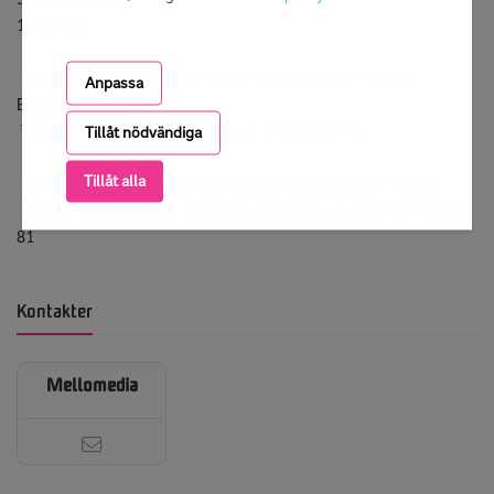
5/3 Semifinal 
12/3 Final 
 För intervjuförfrågningar till SVT:s projektledare Anette 
Anpassa
Brattström, kontakta:  
Tillåt nödvändiga
 Tanja 
Tabrizian
, 
tanja@assefa.se
, 076 052 09 91 
Tillåt alla
 För information om biljettförsäljning, kontakta Live Nation: 
 Emelie Olsson Lignell, 
emilie.lignell@livenation.se
, 073 048 25 
81
Kontakter
Mellomedia