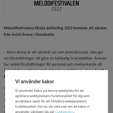
Melodifestivalen
s
första deltävling 2022 kommer att sändas 
från
Avicii
 Arena
 i Stockholm
.
– 
Avicii
 Arena är ett utmärkt val
 som premiärarena
. Den ger 
oss förutsättningar att göra en fullskalig tv-produktion
. 
Arenan 
har också förutsättningar för personal och medverkande att 
kunna hålla avstånd enligt rådande restriktioner
, säger 
Anette 
Brattström
, projektledare för Melodifestivalen 2022.
Vi använder kakor
5/2 Deltävling 1 
Vi använder kakor på denna webbplats för att
12/2 Deltävling 2 
optimera webbplatsens funktionalitet för dig som
19/2 Deltävling 3 
användare, samt för att förbättra webbplatsens
funktionalitet. Om du vill veta mer om de kakor vi
26/2 Deltävling 4  
använder, vänligen läs vår
Cookiepolicy
.