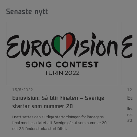
Senaste nytt
13/5/2022
12/5
Eurovision: Så blir finalen – Sverige
Eur
startar som nummer 20
Ikväl
rösta
I natt sattes den slutliga startordningen för lördagens
att s
final med resultatet att Sverige går ut som nummer 20 i
minu
det 25 länder starka startfältet.