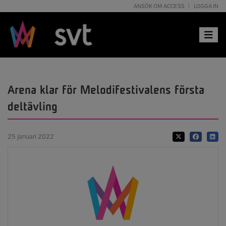
ANSÖK OM ACCESS
LOGGA IN
Toggle 
Arena klar för Melodifestivalens första
deltävling
25 januari 2022