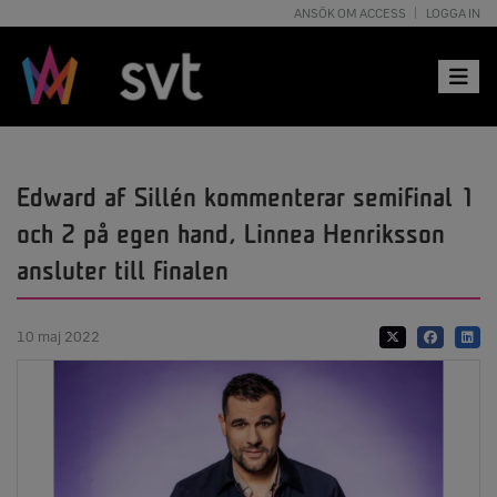
ANSÖK OM ACCESS
LOGGA IN
Toggle 
Edward af Sillén kommenterar semifinal 1
och 2 på egen hand, Linnea Henriksson
ansluter till finalen
10 maj 2022