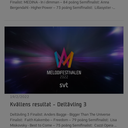
Finalist: MEDINA - In i dimman – 84 poäng Semifinalist: Anna
Bergendahl - Higher Power – 73 poäng Semifinalist: Lillasyster -
Till Our Days Are Over – 65 poäng Plats 5: Angelino - The End – 37
poäng Plats 6: Tenori - La Stella – 37 poäng Plats 7: Malin Christin
- Synd om dig – 16 poäng Antal röstande: 534 6831 435 319 kr
har samlats in till Radiohjälpen, till förmån för skydd och trygghet
för människorna i Ukraina och omgivande länder.
19/2/2022
Kvällens resultat - Deltävling 3
Deltävling 3 Finalist: Anders Bagge - Bigger Than The Universe
Finalist: Faith Kakembo – Freedom – 79 poäng Semifinalist: Lisa
Miskovsky - Best to Come – 75 poäng Semifinalist: Cazzi Opeia –