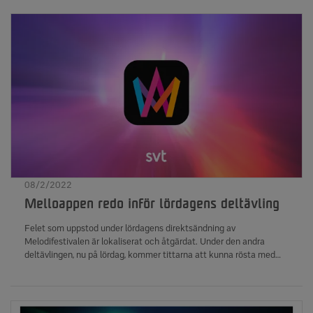
& Lisa Ajax - Tror du att jag bryr mig - 21 poäng Antal röstande:
541 541Antal kronor samlades in till Radiohjälpen: 321 865
kronor
08/2/2022
Melloappen redo inför lördagens deltävling
Felet som uppstod under lördagens direktsändning av
Melodifestivalen är lokaliserat och åtgärdat. Under den andra
deltävlingen, nu på lördag, kommer tittarna att kunna rösta med
appen igen.