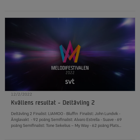
I Can´t Get Enough – 67 poäng Plats 5: Linda Bengtzing –
Fyrfaldigt hurra! – 37 poäng Plats 6: Lancelot - Lyckligt slut – 35
poäng Plats 7: Tribe Friday – Shut Me Up – 19 poäng Antal
röstande: 556 791Antal kronor samlades in till Radiohjälpen: 478
608 kronor
12/2/2022
Kvällens resultat - Deltävling 2
Deltävling 2 Finalist: LIAMOO - Bluffin Finalist: John Lundvik -
Änglavakt - 92 poäng Semifinalist: Alvaro Estrella - Suave - 69
poäng Semifinalist: Tone Sekelius – My Way - 62 poäng Plats
5: Samira Manners – I Want To Be Loved - 35 poäng Plats 6:
Browsing Collection - Face in the Crowd - 33 poäng Plats 7: Niello