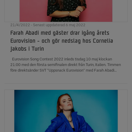
21/4/2022 - Senast uppdaterad 6 maj 2022
Farah Abadi med gäster drar igång årets
Eurovision - och gör nedslag hos Cornelia
Jakobs i Turin
Eurovision Song Contest 2022 inleds tisdag 10 maj klockan
21:00 med den första semifinalen direkt från Turin, Italien. Timmen
före direktsänder SVT ”Uppsnack Eurovision” med Farah Abadi
som programledare och gäster i studion - samt gör nedslag hos
Cornelia Jakobs och det svenska teamet i Turin. - Det blir en
härlig förfest till Eurovision och vi går igenom allt man inte får
missa i årets tävling, säger Farah Abadi.