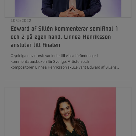
10/5/2022
Edward af Sillén kommenterar semifinal 1
och 2 på egen hand, Linnea Henriksson
ansluter till finalen
Olyckliga covidtestsvar leder till vissa förändringar i
kommentatorsboxen för Sverige. Artisten och
kompositören Linnea Henriksson skulle varit Edward af Silléns
bisittare i de tre Eurovision-sändningarna. Vid avresa från Sverige
testade Linnea negativt för Covid19, men ett snabbtest efter
ankomsten till Turin gav ett positivt svar. Ett nytt, officiellt test har
gjorts som visar negativt, men Linnea Henriksson reser hem igen
och medverkar inte i semifinalsändningarna.