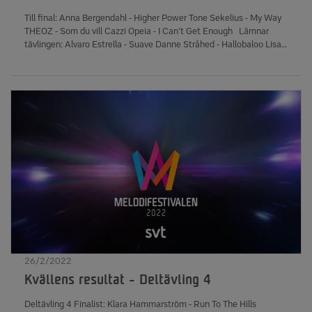
Till final: Anna Bergendahl - Higher Power Tone Sekelius - My Way
THEOZ - Som du vill Cazzi Opeia - I Can't Get Enough Lämnar
tävlingen: Alvaro Estrella - Suave Danne Stråhed - Hallobaloo Lisa
Miskovsky - Best to Come Lillasyster - Till Our Days Are Over
Antal röstande: 584 8762 247 152 kr har samlats in
till Radiohjälpen, till förmån för skydd och trygghet för människorna
i Ukraina och omgivande länder. Startordningen i finalen
presenteras på måndag 7 mars kl 09:00.
26/2/2022
Kvällens resultat - Deltävling 4
Deltävling 4 Finalist: Klara Hammarström - Run To The Hills