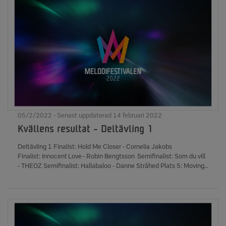
05/2/2022 - Senast uppdaterad 14 februari 2022
Kvällens resultat - Deltävling 1
Deltävling 1 Finalist: Hold Me Closer - Cornelia Jakobs
Finalist: Innocent Love - Robin Bengtsson Semifinalist: Som du vill
- THEOZ Semifinalist: Hallabaloo - Danne Stråhed Plats 5: Moving
Like That - Omar Rudberg Plats 6: Let There Be Angels -
Shirley Clamp Plats 7: Bananas - Malou Prytz Antal röster: 207
996 Antal kronor samlades in till Radiohjälpen: 594 955 kronor