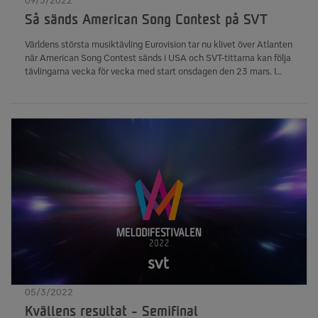
09/3/2022
Så sänds American Song Contest på SVT
Världens största musiktävling Eurovision tar nu klivet över Atlanten
när American Song Contest sänds i USA och SVT-tittarna kan följa
tävlingarna vecka för vecka med start onsdagen den 23 mars. I
programmet tävlar 56 artister, där internationella namn som
Michael Bolton, Macy Gray, Jewel och Sisqo är
några. Programledare är Kelly Clarkson och Snoop Dogg.
05/3/2022
Kvällens resultat - Semifinal