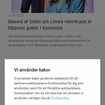
12/4/2022
Edward af Sillén och Linnea Henriksson är
tittarnas guider i Eurovision
När årets Eurovision Song Contest avgörs i Italien i maj
återkommer rutinerade Edward af Sillén som kommentator för
sändningarna i SVT. Bisittande musikexpert är pop- och
jazzsångerskan Linnea Henriksson.
Vi använder kakor
Vi använder kakor på denna webbplats för att
optimera webbplatsens funktionalitet för dig som
användare, samt för att förbättra webbplatsens
funktionalitet. Om du vill veta mer om de kakor vi
använder, vänligen läs vår
Cookiepolicy
.